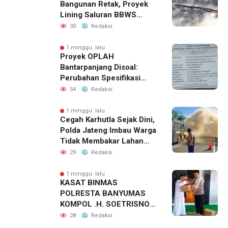
Bangunan Retak, Proyek
Lining Saluran BBWS
Citanduy di Desa Bumireja
30
Redaksi
Jadi Sorotan
1 minggu lalu
Proyek OPLAH
Bantarpanjang Disoal:
Perubahan Spesifikasi
Saluran Irigasi Diduga
54
Redaksi
Cacat Mutu
1 minggu lalu
Cegah Karhutla Sejak Dini,
Polda Jateng Imbau Warga
Tidak Membakar Lahan
dan Segera Laporkan Titik
29
Redaksi
Api
1 minggu lalu
KASAT BINMAS
POLRESTA BANYUMAS
KOMPOL .H. SOETRISNO.
SH. MH KHOTBAH JUM’AT
28
Redaksi
DI MASJID NUURUL