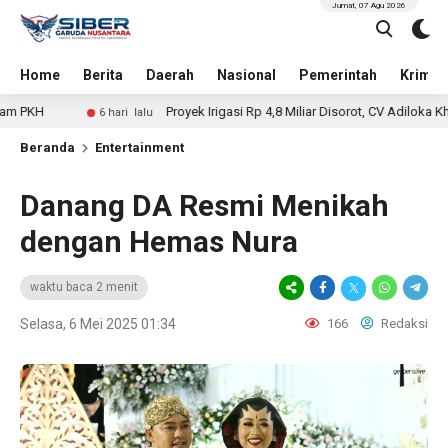
Jumat, 07 Agu 2026
Home
Berita
Daerah
Nasional
Pemerintah
Krimin
Proyek Irigasi Rp 4,8 Miliar Disorot, CV Adiloka Khatulistiwa
6 hari lalu
Beranda
Entertainment
Danang DA Resmi Menikah
dengan Hemas Nura
waktu baca 2 menit
Selasa, 6 Mei 2025 01:34
166
Redaksi