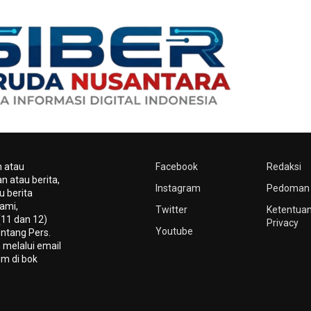
n atau
Facebook
Redaksi
n atau berita,
Instagram
Pedoman 
u berita
ami,
Twitter
Ketentuan
(11 dan 12)
Privacy
Youtube
ntang Pers.
 melalui email
um di bok