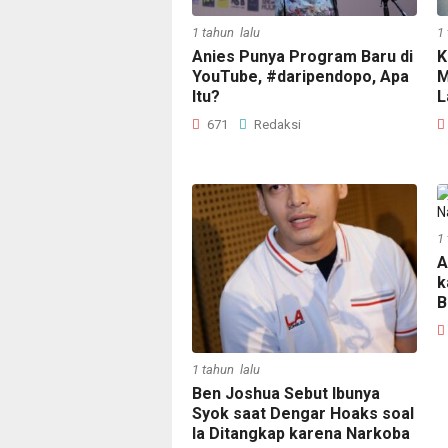
1 tahun lalu
1
Anies Punya Program Baru di
K
YouTube, #daripendopo, Apa
M
Itu?
L
671
Redaksi
1
A
k
B
1 tahun lalu
Ben Joshua Sebut Ibunya
Syok saat Dengar Hoaks soal
Ia Ditangkap karena Narkoba