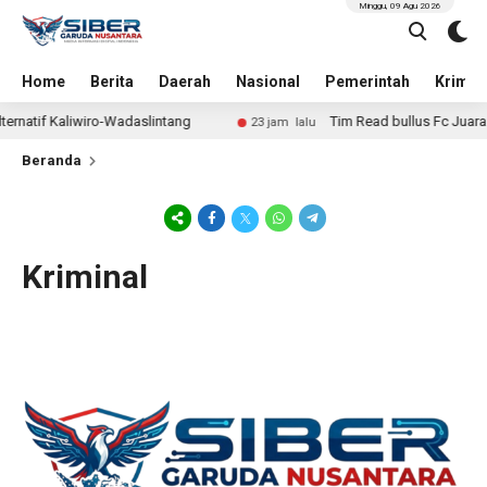
Minggu, 09 Agu 2026
Home
Berita
Daerah
Nasional
Pemerintah
Krimin
rnatif Kaliwiro-Wadaslintang
Tim Read bullus Fc Juara 1
23 jam lalu
Beranda
Kriminal