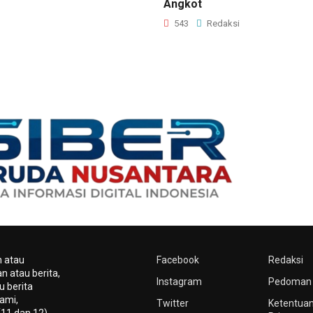
Angkot
543
Redaksi
n atau
Facebook
Redaksi
n atau berita,
Instagram
Pedoman 
u berita
ami,
Twitter
Ketentuan
(11 dan 12)