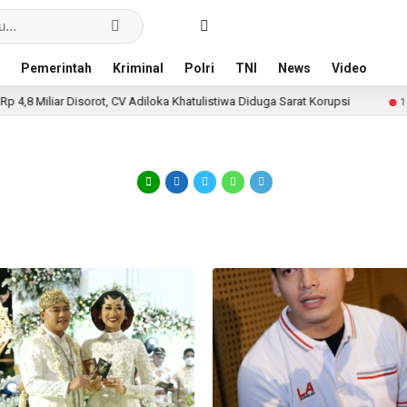
Pemerintah
Kriminal
Polri
TNI
News
Video
liar Disorot, CV Adiloka Khatulistiwa Diduga Sarat Korupsi
1 minggu l