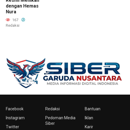
Resmi Menikah
dengan Hemas
Nura
167
Redaksi
Facebook
Redaksi
Bantuan
Instagram
Pedoman Media
Iklan
Siber
Twitter
Karir