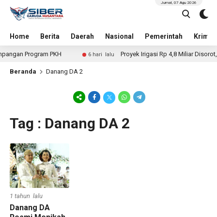
Jumat, 07 Agu 2026
Home
Berita
Daerah
Nasional
Pemerintah
Krimin
pangan Program PKH
Proyek Irigasi Rp 4,8 Miliar Disorot,
6 hari lalu
Beranda
Danang DA 2
Tag : Danang DA 2
1 tahun lalu
Danang DA