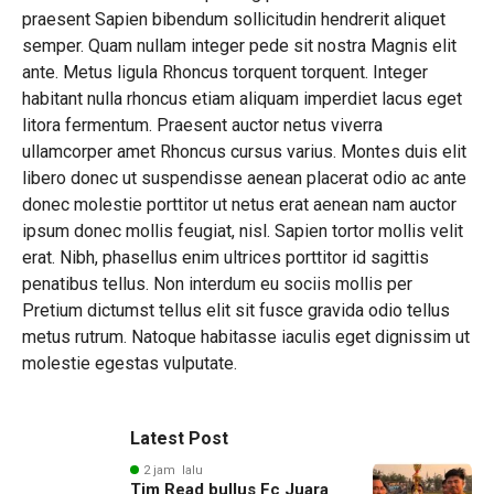
praesent Sapien bibendum sollicitudin hendrerit aliquet
semper. Quam nullam integer pede sit nostra Magnis elit
ante. Metus ligula Rhoncus torquent torquent. Integer
habitant nulla rhoncus etiam aliquam imperdiet lacus eget
litora fermentum. Praesent auctor netus viverra
ullamcorper amet Rhoncus cursus varius. Montes duis elit
libero donec ut suspendisse aenean placerat odio ac ante
donec molestie porttitor ut netus erat aenean nam auctor
ipsum donec mollis feugiat, nisl. Sapien tortor mollis velit
erat. Nibh, phasellus enim ultrices porttitor id sagittis
penatibus tellus. Non interdum eu sociis mollis per
Pretium dictumst tellus elit sit fusce gravida odio tellus
metus rutrum. Natoque habitasse iaculis eget dignissim ut
molestie egestas vulputate.
Latest Post
2 jam lalu
Tim Read bullus Fc Juara