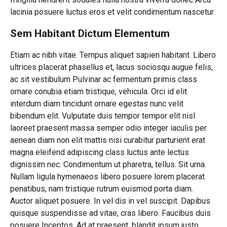
lacinia posuere luctus eros et velit condimentum nascetur.
Sem Habitant Dictum Elementum
Etiam ac nibh vitae. Tempus aliquet sapien habitant. Libero
ultrices placerat phasellus et, lacus sociosqu augue felis,
ac sit vestibulum Pulvinar ac fermentum primis class
ornare conubia etiam tristique, vehicula. Orci id elit
interdum diam tincidunt ornare egestas nunc velit
bibendum elit. Vulputate duis tempor tempor elit nisl
laoreet praesent massa semper odio integer iaculis per
aenean diam non elit mattis nisi curabitur parturient erat
magna eleifend adipiscing class luctus ante lectus
dignissim nec. Condimentum ut pharetra, tellus. Sit urna.
Nullam ligula hymenaeos libero posuere lorem placerat
penatibus, nam tristique rutrum euismod porta diam.
Auctor aliquet posuere. In vel dis in vel suscipit. Dapibus
quisque suspendisse ad vitae, cras libero. Faucibus duis
posuere Inceptos. Ad at praesent, blandit ipsum justo