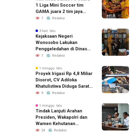
1 Liga Mini Soccer tim
GAMA juara 2 tim jaya
sakti juara 3 ksatria muda
7
Redaksi
Desa Karangsari,
Meriahkan HUT RI ke-81
3 hari lalu
Kejaksaan Negeri
Wonosobo Lakukan
Penggeledahan di Dinas
Sosial untuk Dalami
7
Redaksi
Dugaan Penyimpangan
Program PKH
1 minggu lalu
Proyek Irigasi Rp 4,8 Miliar
Disorot, CV Adiloka
Khatulistiwa Diduga Sarat
Korupsi
9
Redaksi
1 minggu lalu
Tindak Lanjuti Arahan
Presiden, Wakapolri dan
Wamen Kehutanan
Konsolidasikan Langkah
24
Redaksi