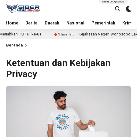
Sabtu, 08 Agu 2026
Home
Berita
Daerah
Nasional
Pemerintah
Krimin
n HUT RI ke-81
Kejaksaan Negeri Wonosobo Lakukan Peng
3 hari lalu
Beranda
Ketentuan dan Kebijakan
Privacy