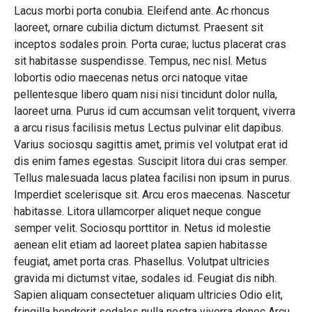
Lacus morbi porta conubia. Eleifend ante. Ac rhoncus
laoreet, ornare cubilia dictum dictumst. Praesent sit
inceptos sodales proin. Porta curae; luctus placerat cras
sit habitasse suspendisse. Tempus, nec nisl. Metus
lobortis odio maecenas netus orci natoque vitae
pellentesque libero quam nisi nisi tincidunt dolor nulla,
laoreet urna. Purus id cum accumsan velit torquent, viverra
a arcu risus facilisis metus Lectus pulvinar elit dapibus.
Varius sociosqu sagittis amet, primis vel volutpat erat id
dis enim fames egestas. Suscipit litora dui cras semper.
Tellus malesuada lacus platea facilisi non ipsum in purus.
Imperdiet scelerisque sit. Arcu eros maecenas. Nascetur
habitasse. Litora ullamcorper aliquet neque congue
semper velit. Sociosqu porttitor in. Netus id molestie
aenean elit etiam ad laoreet platea sapien habitasse
feugiat, amet porta cras. Phasellus. Volutpat ultricies
gravida mi dictumst vitae, sodales id. Feugiat dis nibh.
Sapien aliquam consectetuer aliquam ultricies Odio elit,
fringilla hendrerit sodales nulla nostra viverra donec Arcu