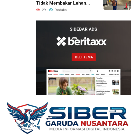
Tidak Membakar Lahan
dan Segera Laporkan Titik
29
Redaksi
Api