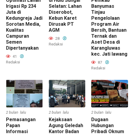
Optimasi Lahan
di Hulu Sungai
Pemkab
Irigasi Rp 234
Selatan: Lahan
Banyumas
Juta di
Diserobot,
Tinjau
Kedungreja Jadi
Kebun Karet
Pengelolaan
Sorotan Media,
Dirusak PT
Program Air
Kualitas
AGM
Bersih, Bantuan
Campuran
Ternak dan
28
Semen
Aset Desa di
Redaksi
Dipertanyakan
Karangluwas
kec. Jati lawang
41
Redaksi
87
Redaksi
2 bulan lalu
2 bulan lalu
2 bulan lalu
Pemasangan
Kejaksaan
Dugaan
Papan
Agung Geledah
Hubungan
Informasi
Kantor Badan
Pribadi Oknum