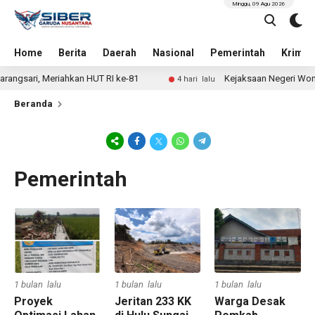
Minggu, 09 Agu 2026
Home
Berita
Daerah
Nasional
Pemerintah
Krimin
angsari, Meriahkan HUT RI ke-81
Kejaksaan Negeri Wonoso
4 hari lalu
Beranda
Pemerintah
1 bulan lalu
1 bulan lalu
1 bulan lalu
Proyek
Jeritan 233 KK
Warga Desak