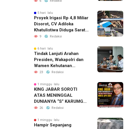
Sosial untuk Dalami
6
Redaksi
Dugaan Penyimpangan
Program PKH
5 hari lalu
Proyek Irigasi Rp 4,8 Miliar
Disorot, CV Adiloka
Khatulistiwa Diduga Sarat
Korupsi
9
Redaksi
6 hari lalu
Tindak Lanjuti Arahan
Presiden, Wakapolri dan
Wamen Kehutanan
Konsolidasikan Langkah
23
Redaksi
Nasional Hadapi El Nino
dan Karhutla
1 minggu lalu
KING JABAR SOROTI
ATAS MENINGGAL
DUNIANYA “S” KARUMGA
EKS JAMPIDSUS.
26
Redaksi
1 minggu lalu
Hampir Sepanjang