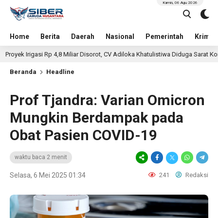
Kamis, 06 Agu 2026
Home
Berita
Daerah
Nasional
Pemerintah
Krimin
igasi Rp 4,8 Miliar Disorot, CV Adiloka Khatulistiwa Diduga Sarat Korupsi
Beranda
Headline
Prof Tjandra: Varian Omicron
Mungkin Berdampak pada
Obat Pasien COVID-19
waktu baca 2 menit
Selasa, 6 Mei 2025 01:34
241
Redaksi