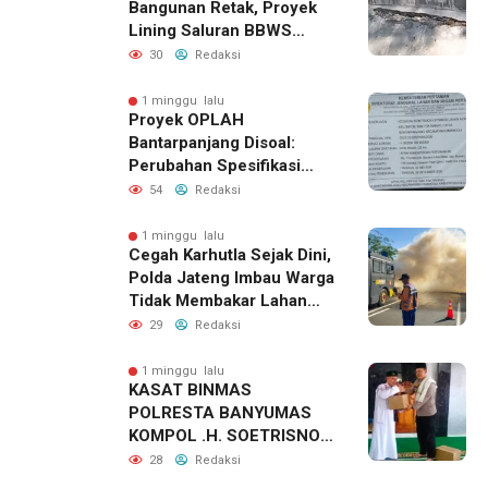
Bangunan Retak, Proyek
Lining Saluran BBWS
Citanduy di Desa Bumireja
30
Redaksi
Jadi Sorotan
1 minggu lalu
Proyek OPLAH
Bantarpanjang Disoal:
Perubahan Spesifikasi
Saluran Irigasi Diduga
54
Redaksi
Cacat Mutu
1 minggu lalu
Cegah Karhutla Sejak Dini,
Polda Jateng Imbau Warga
Tidak Membakar Lahan
dan Segera Laporkan Titik
29
Redaksi
Api
1 minggu lalu
KASAT BINMAS
POLRESTA BANYUMAS
KOMPOL .H. SOETRISNO.
SH. MH KHOTBAH JUM’AT
28
Redaksi
DI MASJID NUURUL