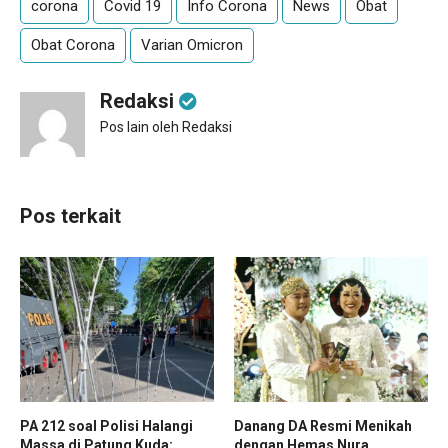
corona
Covid 19
Info Corona
News
Obat
Obat Corona
Varian Omicron
Redaksi
Pos lain oleh Redaksi
Pos terkait
PA 212 soal Polisi Halangi
Danang DA Resmi Menikah
Massa di Patung Kuda:
dengan Hemas Nura