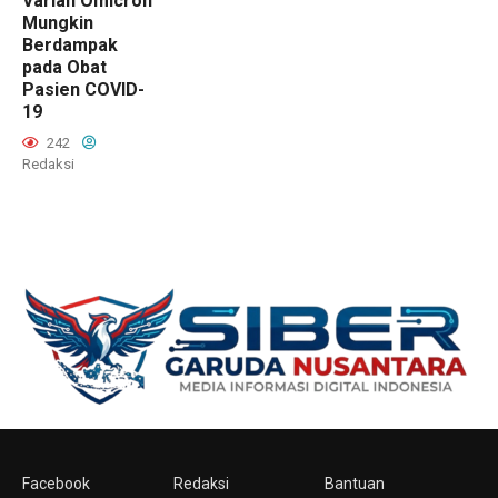
Varian Omicron
Mungkin
Berdampak
pada Obat
Pasien COVID-
19
242
Redaksi
Facebook
Redaksi
Bantuan