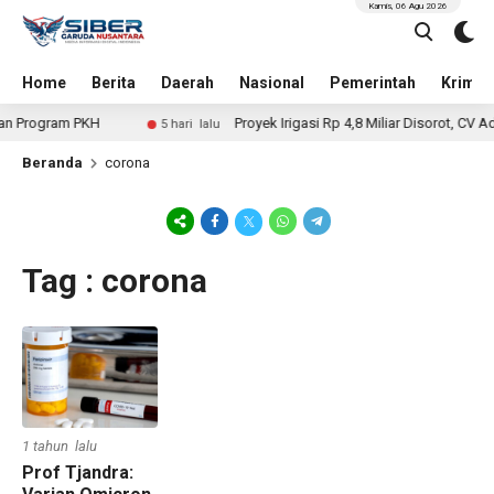
Kamis, 06 Agu 2026
Home
Berita
Daerah
Nasional
Pemerintah
Krimin
n Program PKH
Proyek Irigasi Rp 4,8 Miliar Disorot, CV Ad
5 hari lalu
Beranda
corona
Tag : corona
1 tahun lalu
Prof Tjandra: