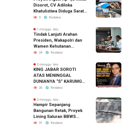
Disorot, CV Adiloka
Khatulistiwa Diduga Sarat
Korupsi
9
Redaksi
1 minggu lalu
Tindak Lanjuti Arahan
Presiden, Wakapolri dan
Wamen Kehutanan
Konsolidasikan Langkah
24
Redaksi
Nasional Hadapi El Nino
dan Karhutla
2 minggu lalu
KING JABAR SOROTI
ATAS MENINGGAL
DUNIANYA “S” KARUMGA
EKS JAMPIDSUS.
26
Redaksi
2 minggu lalu
Hampir Sepanjang
Bangunan Retak, Proyek
Lining Saluran BBWS
Citanduy di Desa Bumireja
31
Redaksi