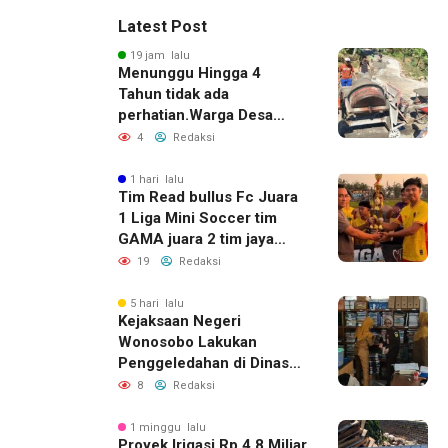
Latest Post
19 jam lalu
Menunggu Hingga 4
Tahun tidak ada
perhatian.Warga Desa
Medono swadaya perbaiki
4
Redaksi
Jalan Alternatif Kaliwiro-
Wadaslintang
1 hari lalu
Tim Read bullus Fc Juara
1 Liga Mini Soccer tim
GAMA juara 2 tim jaya
sakti juara 3 ksatria muda
19
Redaksi
Desa Karangsari,
Meriahkan HUT RI ke-81
5 hari lalu
Kejaksaan Negeri
Wonosobo Lakukan
Penggeledahan di Dinas
Sosial untuk Dalami
8
Redaksi
Dugaan Penyimpangan
Program PKH
1 minggu lalu
Proyek Irigasi Rp 4,8 Miliar