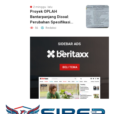
Jadi Sorotan
2 minggu lalu
Proyek OPLAH
Bantarpanjang Disoal:
Perubahan Spesifikasi
Saluran Irigasi Diduga
56
Redaksi
Cacat Mutu