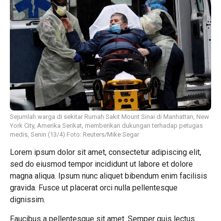
Sejumlah warga di sekitar Rumah Sakit Mount Sinai di Manhattan, New
York City, Amerika Serikat, memberikan dukungan terhadap petugas
medis, Senin (13/4) Foto: Reuters/Mike Segar
Lorem ipsum dolor sit amet, consectetur adipiscing elit,
sed do eiusmod tempor incididunt ut labore et dolore
magna aliqua. Ipsum nunc aliquet bibendum enim facilisis
gravida. Fusce ut placerat orci nulla pellentesque
dignissim.
Faucibus a pellentesque sit amet. Semper quis lectus