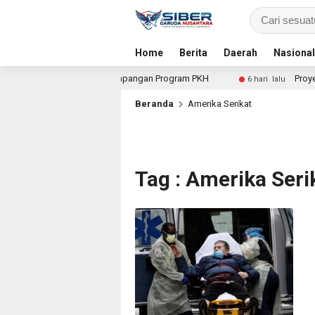
Home
Berita
Daerah
Nasional
uk Dalami Dugaan Penyimpangan Program PKH
Proyek Irig
6 hari lalu
Beranda
Amerika Serikat
Tag : Amerika Seri