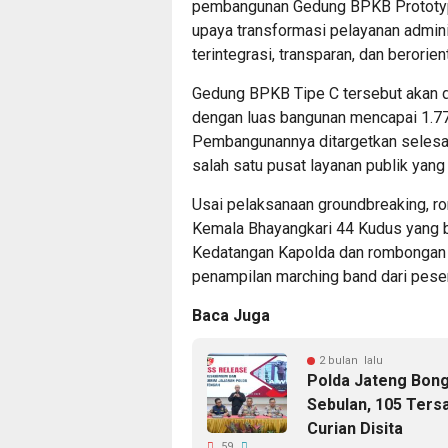
pembangunan Gedung BPKB Prototype
upaya transformasi pelayanan admini
terintegrasi, transparan, dan berori
Gedung BPKB Tipe C tersebut akan d
dengan luas bangunan mencapai 1.770 
Pembangunannya ditargetkan selesa
salah satu pusat layanan publik yang
Usai pelaksanaan groundbreaking, r
Kemala Bhayangkari 44 Kudus yang b
Kedatangan Kapolda dan rombongan d
penampilan marching band dari pese
Baca Juga
2 bulan lalu
Polda Jateng Bong
Sebulan, 105 Ter
Curian Disita
59