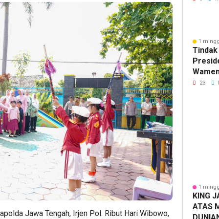
1 mingg
Tindak
Presid
Wamen
Konsol
23
Nasiona
dan Ka
1 mingg
KING J
ATAS 
polda Jawa Tengah, Irjen Pol. Ribut Hari Wibowo,
DUNIA