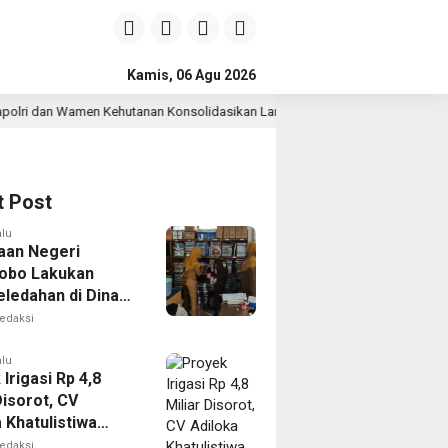
Kamis, 06 Agu 2026
utanan Konsolidasikan Langkah Nasional Hadapi El Nino dan Karhutla
t Post
alu
aan Negeri
obo Lakukan
ledahan di Dinas
 untuk Dalami
edaksi
n Penyimpangan
am PKH
alu
Irigasi Rp 4,8
Disorot, CV
 Khatulistiwa
 Sarat Korupsi
edaksi