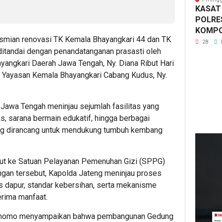
KASAT
POLRE
KOMPOL
resmian renovasi TK Kemala Bhayangkari 44 dan TK
SH. M
28
itandai dengan penandatanganan prasasti oleh
JUM’AT
NUURU
angkari Daerah Jawa Tengah, Ny. Diana Ribut Hari
 Yayasan Kemala Bhayangkari Cabang Kudus, Ny.
Jawa Tengah meninjau sejumlah fasilitas yang
las, sarana bermain edukatif, hingga berbagai
ang dirancang untuk mendukung tumbuh kembang
jut ke Satuan Pelayanan Pemenuhan Gizi (SPPG)
gan tersebut, Kapolda Jateng meninjau proses
as dapur, standar kebersihan, serta mekanisme
erima manfaat.
rnomo menyampaikan bahwa pembangunan Gedung