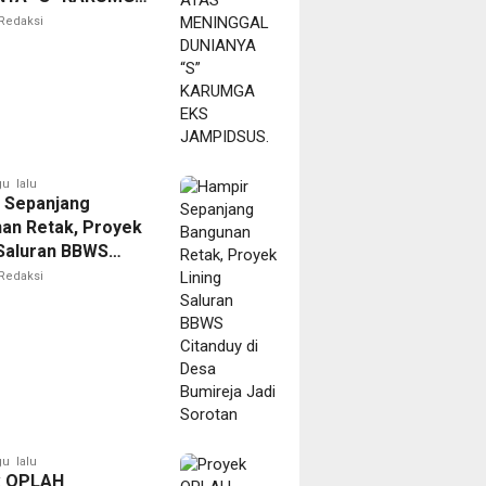
AMPIDSUS.
Redaksi
u lalu
 Sepanjang
an Retak, Proyek
 Saluran BBWS
uy di Desa
Redaksi
ja Jadi Sorotan
u lalu
k OPLAH