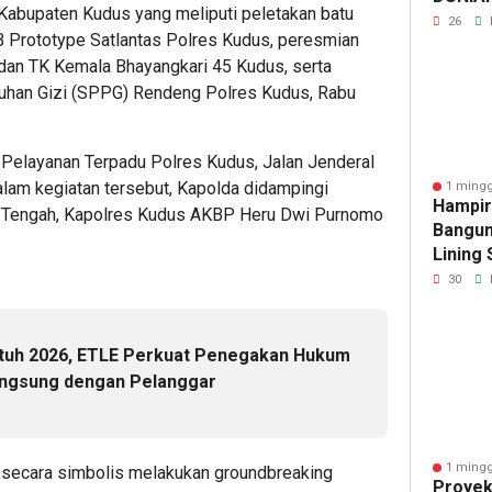
 Kabupaten Kudus yang meliputi peletakan batu
EKS J
26
Prototype Satlantas Polres Kudus, peresmian
dan TK Kemala Bhayangkari 45 Kudus, serta
uhan Gizi (SPPG) Rendeng Polres Kudus, Rabu
 Pelayanan Terpadu Polres Kudus, Jalan Jenderal
lam kegiatan tersebut, Kapolda didampingi
1 mingg
Hampir
 Tengah, Kapolres Kudus AKBP Heru Dwi Purnomo
Bangun
Lining
Citand
30
Bumire
atuh 2026, ETLE Perkuat Penegakan Hukum
angsung dengan Pelanggar
1 mingg
 secara simbolis melakukan groundbreaking
Proye