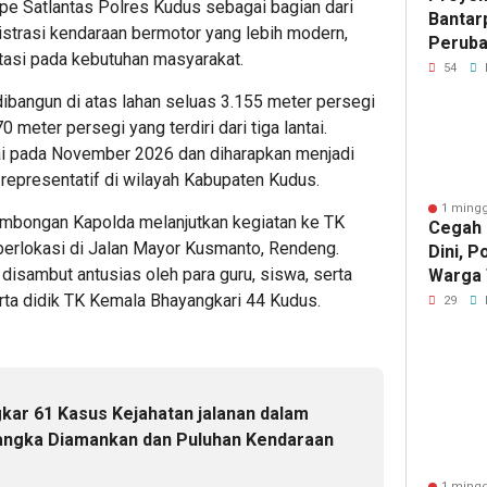
 Satlantas Polres Kudus sebagai bagian dari
Bantar
strasi kendaraan bermotor yang lebih modern,
Peruba
entasi pada kebutuhan masyarakat.
Saluran
54
Cacat 
ibangun di atas lahan seluas 3.155 meter persegi
meter persegi yang terdiri dari tiga lantai.
i pada November 2026 dan diharapkan menjadi
 representatif di wilayah Kabupaten Kudus.
1 mingg
ombongan Kapolda melanjutkan kegiatan ke TK
Cegah 
erlokasi di Jalan Mayor Kusmanto, Rendeng.
Dini, P
isambut antusias oleh para guru, siswa, serta
Warga 
Lahan 
rta didik TK Kemala Bhayangkari 44 Kudus.
29
Laporka
kar 61 Kasus Kejahatan jalanan dalam
sangka Diamankan dan Puluhan Kendaraan
1 mingg