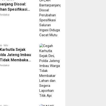
panjang Disoal:
han Spesifikasi
 Irigasi Diduga
Redaksi
Mutu
u lalu
Karhutla Sejak
olda Jateng Imbau
Tidak Membakar
dan Segera
Redaksi
n Titik Api
u lalu