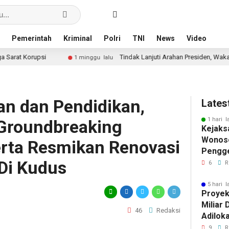
Pemerintah
Kriminal
Polri
TNI
News
Video
Tindak Lanjuti Arahan Presiden, Wakapolri dan Wamen Keh
1 minggu lalu
an dan Pendidikan,
Lates
1 hari l
 Groundbreaking
Kejaks
Wonos
rta Resmikan Renovasi
Pengge
Di Kudus
Sosial
6
R
Dugaa
Progr
5 hari l
Proyek 
Miliar 
46
Redaksi
Adiloka
Diduga
9
R