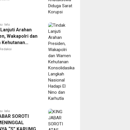
u lalu
 Lanjuti Arahan
en, Wakapolri dan
 Kehutanan
idasikan Langkah
Redaksi
l Hadapi El Nino
rhutla
u lalu
ABAR SOROTI
MENINGGAL
NYA “S” KARUMGA