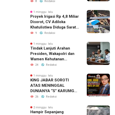
Sosial untuk Dalami
8
Redaksi
Dugaan Penyimpangan
Program PKH
1 minggu lalu
Proyek Irigasi Rp 4,8 Miliar
Disorot, CV Adiloka
Khatulistiwa Diduga Sarat
Korupsi
9
Redaksi
1 minggu lalu
Tindak Lanjuti Arahan
Presiden, Wakapolri dan
Wamen Kehutanan
Konsolidasikan Langkah
24
Redaksi
Nasional Hadapi El Nino
dan Karhutla
1 minggu lalu
KING JABAR SOROTI
ATAS MENINGGAL
DUNIANYA “S” KARUMGA
EKS JAMPIDSUS.
26
Redaksi
2 minggu lalu
Hampir Sepanjang