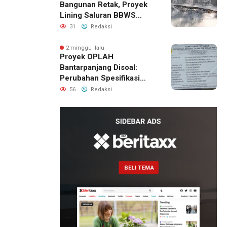
Bangunan Retak, Proyek
Lining Saluran BBWS
Citanduy di Desa Bumireja
31
Redaksi
Jadi Sorotan
2 minggu lalu
Proyek OPLAH
Bantarpanjang Disoal:
Perubahan Spesifikasi
Saluran Irigasi Diduga
56
Redaksi
Cacat Mutu