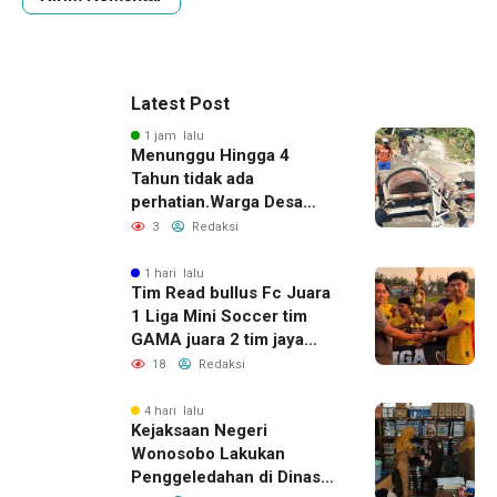
Latest Post
1 jam lalu
Menunggu Hingga 4
Tahun tidak ada
perhatian.Warga Desa
Medono swadaya perbaiki
3
Redaksi
Jalan Alternatif Kaliwiro-
Wadaslintang
1 hari lalu
Tim Read bullus Fc Juara
1 Liga Mini Soccer tim
GAMA juara 2 tim jaya
sakti juara 3 ksatria muda
18
Redaksi
Desa Karangsari,
Meriahkan HUT RI ke-81
4 hari lalu
Kejaksaan Negeri
Wonosobo Lakukan
Penggeledahan di Dinas