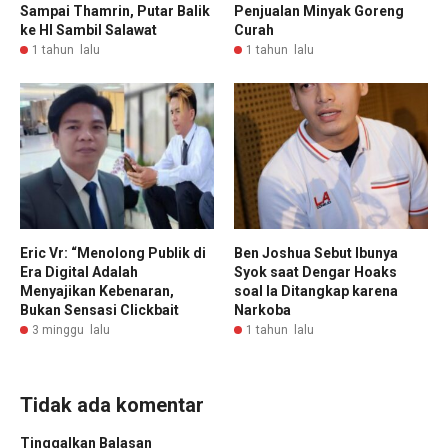
Sampai Thamrin, Putar Balik
Penjualan Minyak Goreng
ke HI Sambil Salawat
Curah
1 tahun lalu
1 tahun lalu
Eric Vr: “Menolong Publik di
Ben Joshua Sebut Ibunya
Era Digital Adalah
Syok saat Dengar Hoaks
Menyajikan Kebenaran,
soal Ia Ditangkap karena
Bukan Sensasi Clickbait
Narkoba
3 minggu lalu
1 tahun lalu
Tidak ada komentar
Tinggalkan Balasan