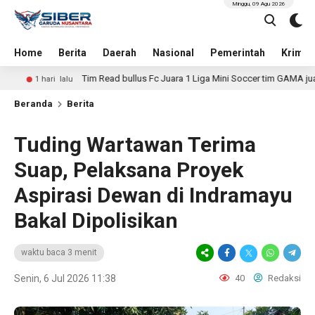
Minggu, 09 Agu 2026
Home
Berita
Daerah
Nasional
Pemerintah
Krimin
Tim Read bullus Fc Juara 1 Liga Mini Soccer tim GAMA juara 2 tim jaya s
lalu
Beranda
Berita
Tuding Wartawan Terima
Suap, Pelaksana Proyek
Aspirasi Dewan di Indramayu
Bakal Dipolisikan
waktu baca 3 menit
Senin, 6 Jul 2026 11:38
40
Redaksi