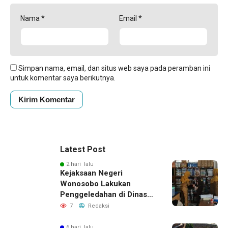
Nama
*
Email
*
Simpan nama, email, dan situs web saya pada peramban ini
untuk komentar saya berikutnya.
Latest Post
2 hari lalu
Kejaksaan Negeri
Wonosobo Lakukan
Penggeledahan di Dinas
Sosial untuk Dalami
7
Redaksi
Dugaan Penyimpangan
Program PKH
6 hari lalu