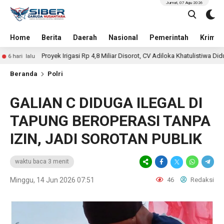
Jumat, 07 Agu 2026
Home
Berita
Daerah
Nasional
Pemerintah
Krimin
royek Irigasi Rp 4,8 Miliar Disorot, CV Adiloka Khatulistiwa Diduga Sarat Korup
Beranda
Polri
GALIAN C DIDUGA ILEGAL DI
TAPUNG BEROPERASI TANPA
IZIN, JADI SOROTAN PUBLIK
waktu baca 3 menit
Minggu, 14 Jun 2026 07:51
46
Redaksi