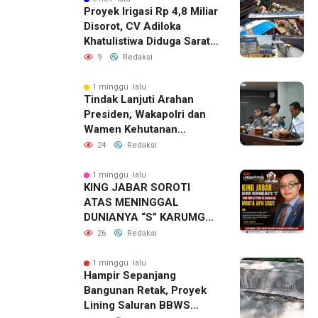
Proyek Irigasi Rp 4,8 Miliar
Disorot, CV Adiloka
Khatulistiwa Diduga Sarat
Korupsi
9
Redaksi
1 minggu lalu
Tindak Lanjuti Arahan
Presiden, Wakapolri dan
Wamen Kehutanan
Konsolidasikan Langkah
24
Redaksi
Nasional Hadapi El Nino
dan Karhutla
1 minggu lalu
KING JABAR SOROTI
ATAS MENINGGAL
DUNIANYA “S” KARUMGA
EKS JAMPIDSUS.
26
Redaksi
1 minggu lalu
Hampir Sepanjang
Bangunan Retak, Proyek
Lining Saluran BBWS