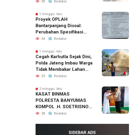
Citanduy di Desa Bumireja
30
Redaksi
Jadi Sorotan
1 minggu lalu
Proyek OPLAH
Bantarpanjang Disoal:
Perubahan Spesifikasi
Saluran Irigasi Diduga
54
Redaksi
Cacat Mutu
1 minggu lalu
Cegah Karhutla Sejak Dini,
Polda Jateng Imbau Warga
Tidak Membakar Lahan
dan Segera Laporkan Titik
29
Redaksi
Api
2 minggu lalu
KASAT BINMAS
POLRESTA BANYUMAS
KOMPOL .H. SOETRISNO.
SH. MH KHOTBAH JUM’AT
28
Redaksi
DI MASJID NUURUL
IKHLAASH