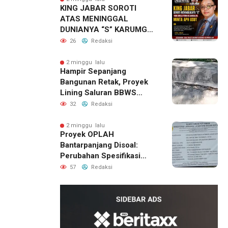
KING JABAR SOROTI
ATAS MENINGGAL
DUNIANYA “S” KARUMGA
EKS JAMPIDSUS.
26
Redaksi
2 minggu lalu
Hampir Sepanjang
Bangunan Retak, Proyek
Lining Saluran BBWS
Citanduy di Desa Bumireja
32
Redaksi
Jadi Sorotan
2 minggu lalu
Proyek OPLAH
Bantarpanjang Disoal:
Perubahan Spesifikasi
Saluran Irigasi Diduga
57
Redaksi
Cacat Mutu