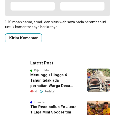
Simpan nama, email, dan situs web saya pada peramban ini
untuk komentar saya berikutnya.
Latest Post
20 jam lalu
Menunggu Hingga 4
Tahun tidak ada
perhatian.Warga Desa
Medono swadaya perbaiki
4
Redaksi
Jalan Alternatif Kaliwiro-
Wadaslintang
1 hari lalu
Tim Read bullus Fc Juara
1 Liga Mini Soccer tim