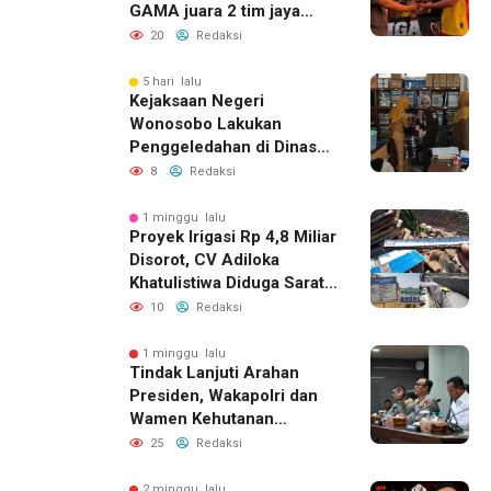
GAMA juara 2 tim jaya
sakti juara 3 ksatria muda
20
Redaksi
Desa Karangsari,
Meriahkan HUT RI ke-81
5 hari lalu
Kejaksaan Negeri
Wonosobo Lakukan
Penggeledahan di Dinas
Sosial untuk Dalami
8
Redaksi
Dugaan Penyimpangan
Program PKH
1 minggu lalu
Proyek Irigasi Rp 4,8 Miliar
Disorot, CV Adiloka
Khatulistiwa Diduga Sarat
Korupsi
10
Redaksi
1 minggu lalu
Tindak Lanjuti Arahan
Presiden, Wakapolri dan
Wamen Kehutanan
Konsolidasikan Langkah
25
Redaksi
Nasional Hadapi El Nino
dan Karhutla
2 minggu lalu