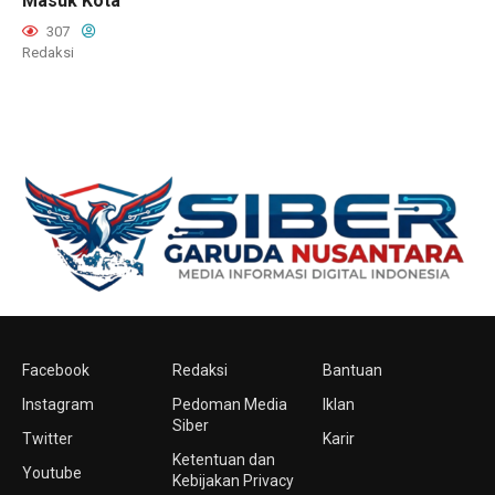
Masuk Kota
307
Redaksi
Facebook
Redaksi
Bantuan
Instagram
Pedoman Media
Iklan
Siber
Twitter
Karir
Ketentuan dan
Youtube
Kebijakan Privacy