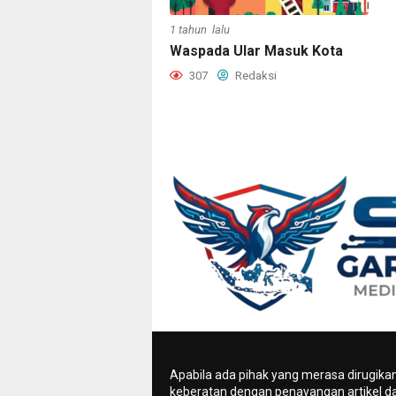
1 tahun lalu
Waspada Ular Masuk Kota
307
Redaksi
Apabila ada pihak yang merasa dirugika
keberatan dengan penayangan artikel da