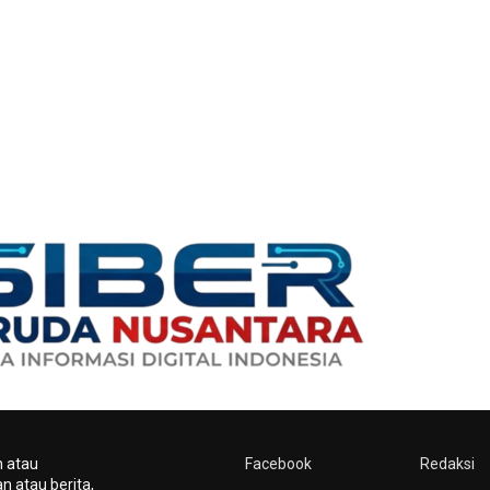
n atau
Facebook
Redaksi
n atau berita,