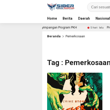
Home
Berita
Daerah
Nasional
 untuk Dalami Dugaan Penyimpangan Program PKH
Proyek
5 hari lalu
Beranda
Pemerkosaan
Tag : Pemerkosaa