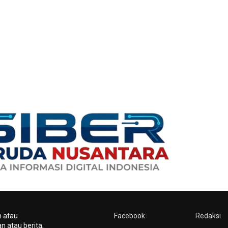
n atau
Facebook
Redaksi
n atau berita,