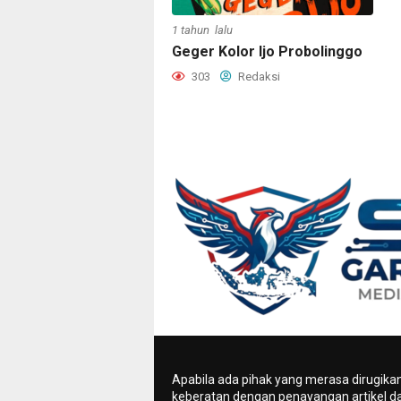
1 tahun lalu
Geger Kolor Ijo Probolinggo
303
Redaksi
Apabila ada pihak yang merasa dirugika
keberatan dengan penayangan artikel da