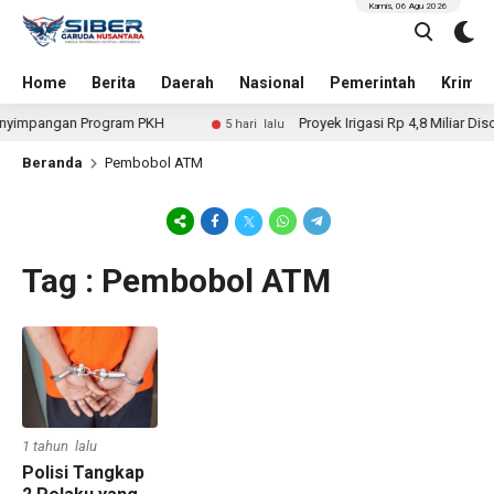
Kamis, 06 Agu 2026
Home
Berita
Daerah
Nasional
Pemerintah
Krimin
nyimpangan Program PKH
Proyek Irigasi Rp 4,8 Miliar Diso
5 hari lalu
Beranda
Pembobol ATM
Tag : Pembobol ATM
1 tahun lalu
Polisi Tangkap