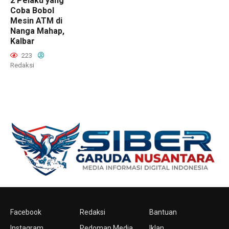
2 Pelaku yang
Coba Bobol
Mesin ATM di
Nanga Mahap,
Kalbar
223
Redaksi
Facebook
Redaksi
Bantuan
Instagram
Pedoman Media
Iklan