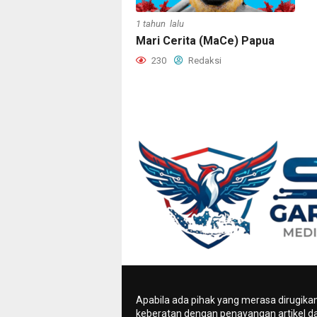
1 tahun lalu
Mari Cerita (MaCe) Papua
230
Redaksi
Apabila ada pihak yang merasa dirugika
keberatan dengan penayangan artikel da