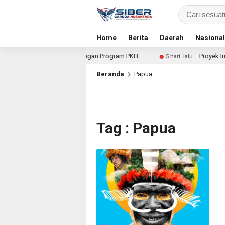
Home
Berita
Daerah
Nasional
Dalami Dugaan Penyimpangan Program PKH
Proyek Irigasi
5 hari lalu
Beranda
Papua
Tag : Papua