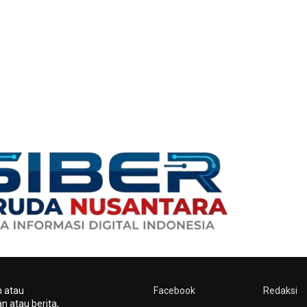
n atau
Facebook
Redaksi
n atau berita,