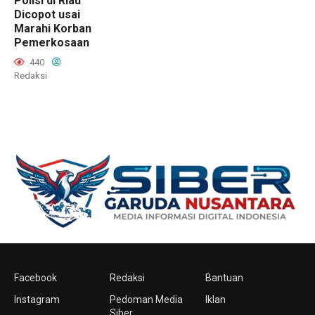
Polisi di Riau
Dicopot usai
Marahi Korban
Pemerkosaan
440
Redaksi
Facebook
Redaksi
Bantuan
Instagram
Pedoman Media
Iklan
Siber