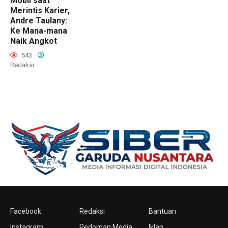
Mobil saat
Merintis Karier,
Andre Taulany:
Ke Mana-mana
Naik Angkot
543
Redaksi
Facebook
Redaksi
Bantuan
Instagram
Pedoman Media
Iklan