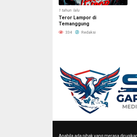
1 tahun lalu
Teror Lampor di
Temanggung
334
Redaksi
Apabila ada pihak yang merasa dirugika