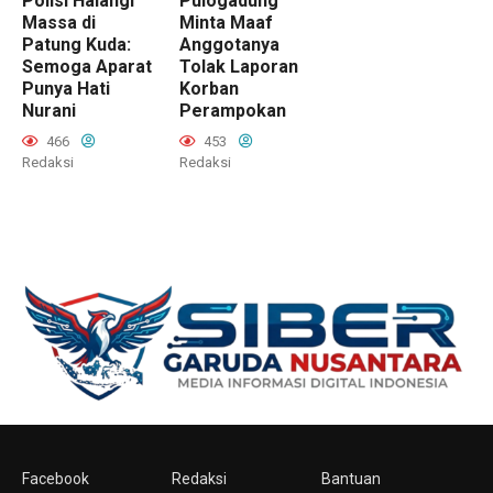
Polisi Halangi
Pulogadung
Massa di
Minta Maaf
Patung Kuda:
Anggotanya
Semoga Aparat
Tolak Laporan
Punya Hati
Korban
Nurani
Perampokan
466
453
Redaksi
Redaksi
Facebook
Redaksi
Bantuan