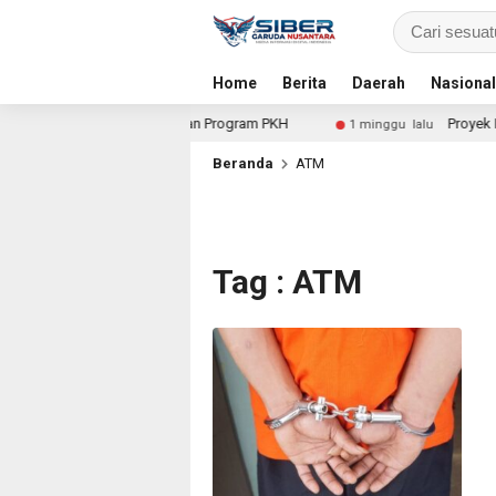
Home
Berita
Daerah
Nasional
lami Dugaan Penyimpangan Program PKH
Proyek Irigas
1 minggu lalu
Beranda
ATM
Tag : ATM