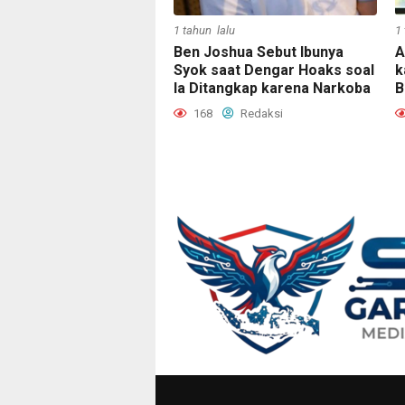
1 tahun lalu
1
Ben Joshua Sebut Ibunya
A
Syok saat Dengar Hoaks soal
k
Ia Ditangkap karena Narkoba
B
168
Redaksi