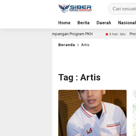
Home
Berita
Daerah
Nasional
tuk Dalami Dugaan Penyimpangan Program PKH
Proyek Ir
6 hari lalu
Beranda
Artis
Tag : Artis