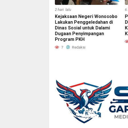
2 hari lalu
6 
Kejaksaan Negeri Wonosobo
P
Lakukan Penggeledahan di
D
Dinas Sosial untuk Dalami
K
Dugaan Penyimpangan
K
Program PKH
7
Redaksi